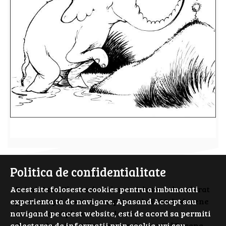
Politica de confidentialitate
Acest site foloseste cookies pentru a imbunatati
PrimiiAni - Planse de colorat si desene de colorat
experienta ta de navigare. Apasand Accept sau
pentru copii isteti. Cauta prin cele 5000 de desene
navigand pe acest website, esti de acord sa permiti
de colorat si planse de colorat.
colectarea de informații prin cookie-uri sau
Planse de colorat Horton de colorat p03 | Desene