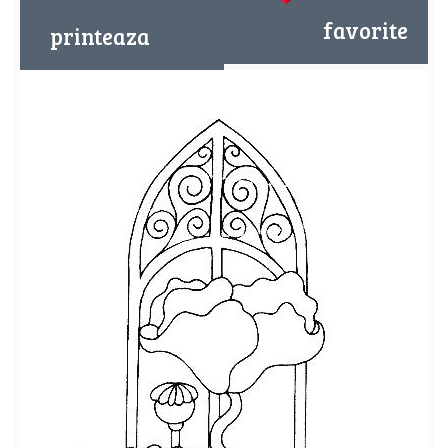
favorite
printeaza