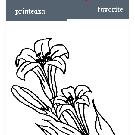
favorite
printeaza