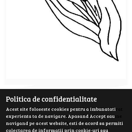
Politica de confidentialitate
Acest site foloseste cookies pentru a imbunatati
PrimiiAni - Planse de colorat si desene de colorat
experienta ta de navigare. Apasand Accept sau
pentru copii isteti. Cauta prin cele 5000 de desene
navigand pe acest website, esti de acord sa permiti
de colorat si planse de colorat.
colectarea de informații prin cookie-uri sau
Planse de colorat Flori crini de colorat p02 |