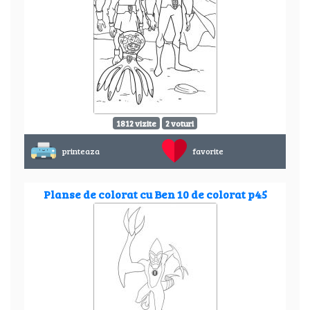
1812 vizite
2 voturi
printeaza
favorite
Planse de colorat cu Ben 10 de colorat p45