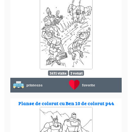
1631 vizite
2 voturi
printeaza
favorite
Planse de colorat cu Ben 10 de colorat p44