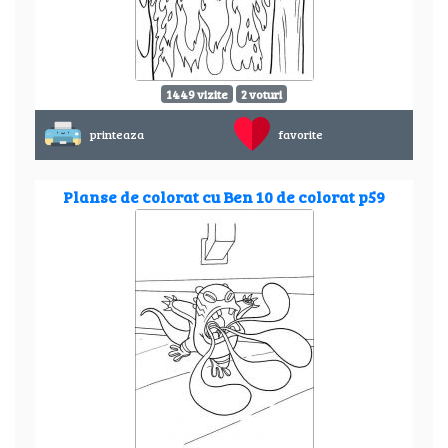
1449 vizite
2 voturi
printeaza
favorite
Planse de colorat cu Ben 10 de colorat p59