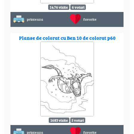
1476 vizite
6 voturi
printeaza
favorite
Planse de colorat cu Ben 10 de colorat p60
1683 vizite
5 voturi
printeaza
favorite