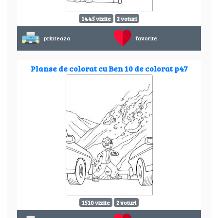
1445 vizite
2 voturi
printeaza
favorite
Planse de colorat cu Ben 10 de colorat p47
1510 vizite
2 voturi