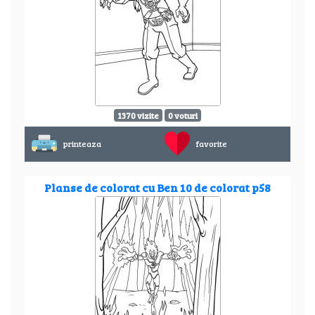
1370 vizite
0 voturi
printeaza
favorite
Planse de colorat cu Ben 10 de colorat p58