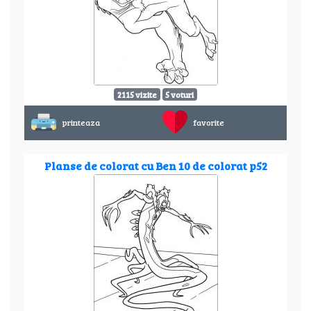
2115 vizite
5 voturi
printeaza
favorite
Planse de colorat cu Ben 10 de colorat p52