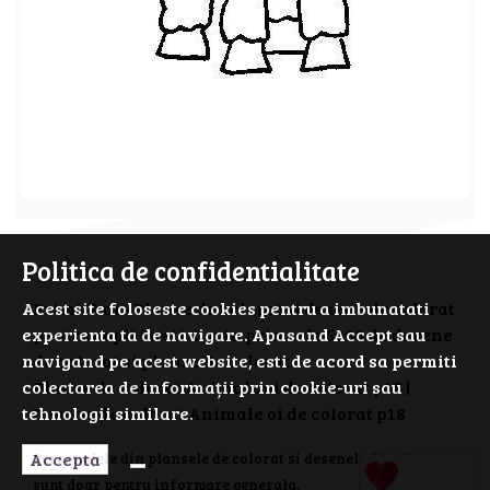
Politica de confidentialitate
Acest site foloseste cookies pentru a imbunatati
PrimiiAni - Planse de colorat si desene de colorat
experienta ta de navigare. Apasand Accept sau
pentru copii isteti. Cauta prin cele 5000 de desene
navigand pe acest website, esti de acord sa permiti
de colorat si planse de colorat.
colectarea de informații prin cookie-uri sau
Planse de colorat Animale oi de colorat p18 |
tehnologii similare.
Desene de colorat Animale oi de colorat p18
Accepta
Personajele din plansele de colorat si desenele de colorat
sunt doar pentru informare generala.