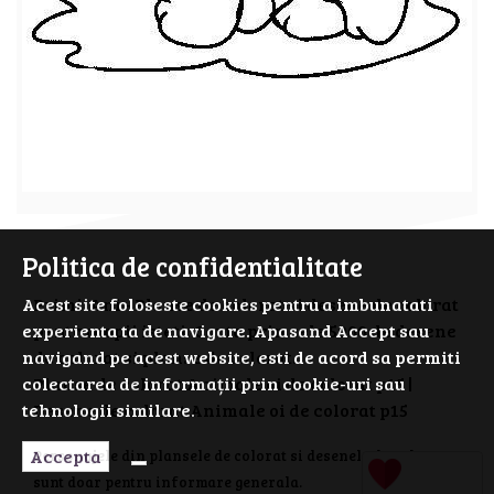
Politica de confidentialitate
Acest site foloseste cookies pentru a imbunatati
PrimiiAni - Planse de colorat si desene de colorat
experienta ta de navigare. Apasand Accept sau
pentru copii isteti. Cauta prin cele 5000 de desene
navigand pe acest website, esti de acord sa permiti
de colorat si planse de colorat.
colectarea de informații prin cookie-uri sau
Planse de colorat Animale oi de colorat p15 |
tehnologii similare.
Desene de colorat Animale oi de colorat p15
Accepta
Personajele din plansele de colorat si desenele de colorat
sunt doar pentru informare generala.